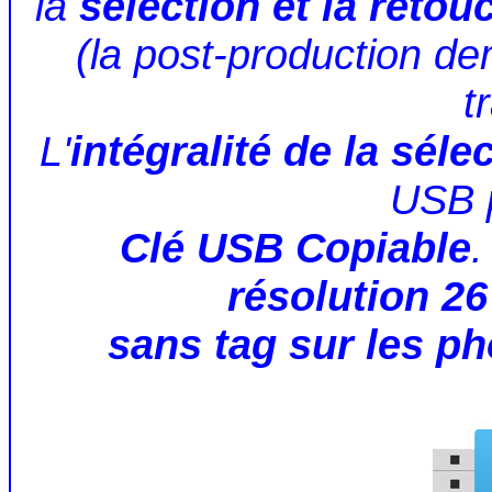
la
sélection et la reto
(la post-production
de
t
L'
intégralité de la séle
USB 
Clé USB Copiable
.
résolution 26
sans tag sur les p