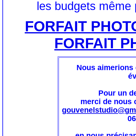
les budgets même po
FORFAIT PHOT
FORFAIT P
Nous aimerions e
é
Pour un de
merci de nous c
gouvenelstudio@gm
06
en nous précisa