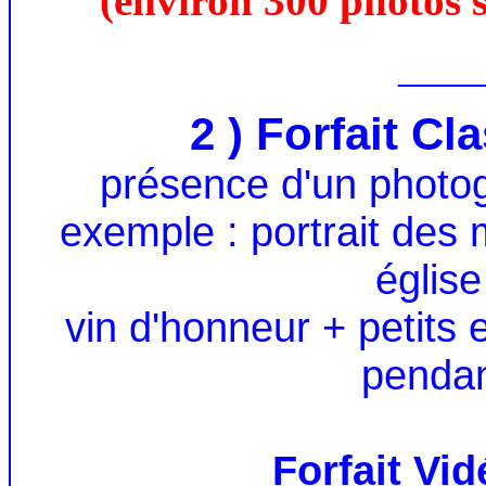
(environ 300 photos s
____
2 ) Forfait C
présence d'un photo
exemple : portrait des 
église
vin d'honneur + petits
pendan
Forfait Vi