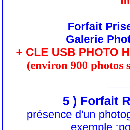
m
Forfait Pris
Galerie Phot
+ CLE USB PHOTO 
(environ 900 photos s
____
5 ) Forfait
présence d'un photo
exemple :por