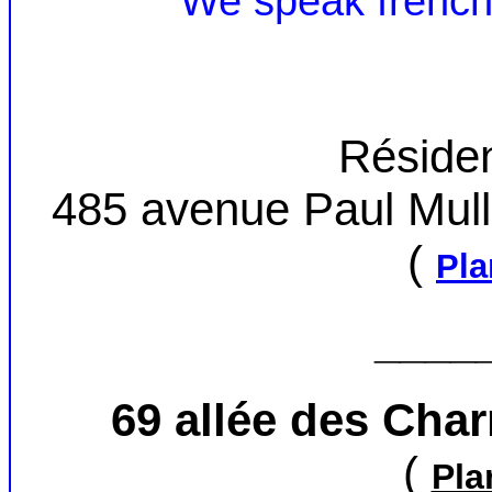
We speak french,
Réside
485 avenue Paul Mull
(
Pla
____
69 allée des Cha
(
Pla