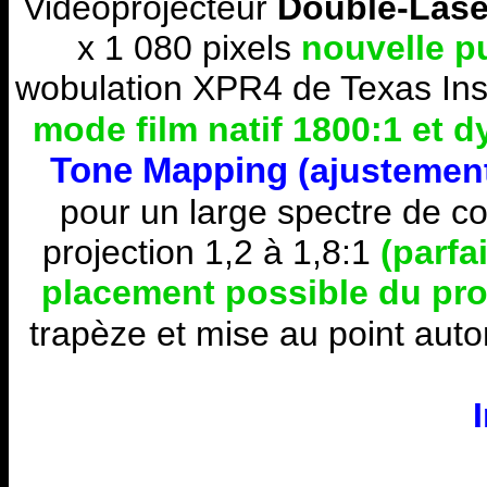
Vidéoprojecteur
Double-Lase
x 1 080 pixels
nouvelle p
wobulation XPR4 de Texas Ins
mode film natif 1800:1
et d
Tone Mapping
(ajustemen
pour un large spectre de c
projection
1,2
à 1,8:1
(parfa
placement possible du pro
trapèze et mise au point aut