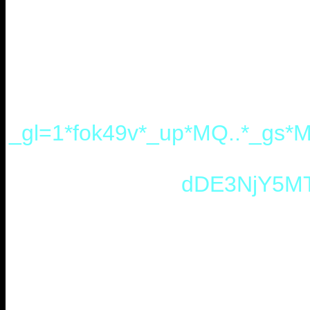
_gl=1*fok49v*_up*MQ..*_
dDE3NjY5MT