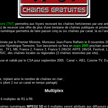
stre (TNT)
permettra aux foyers recevant les chaînes hertziennes par une ant
s) de recevoir une offre de plus d'une trentaine de chaînes publiques et privée
numérique permettra de faire passer cinq ou six chaînes par canal, là où l’an
térinée par le Premier Ministre, Monsieur Jean-Pierre Raffarin le 8 novembre
ision Numérique Terrestre. Son lancement se fera en
mars 2005
prochain avec
s : TF1, M6, France 2, France 3, France 5 24h/24, ARTE 24h/24, Festival, La
, des chaînes locales ou régionales (3 chaînes reservées par site)...
évue et validé par le CSA pour septembre 2005 : Canal +, AB1, Cuisine TV, Eu
s, triplant ainsi le nombre de chaînes en clair ;
ts (dont 2 sur un canal en temps partagé).
Multiplex
a 6 multiplex de R1 à R6
 chaînes numériques
MPEG2 SD
et 6 multiplex seront attribués aux diffuseurs 