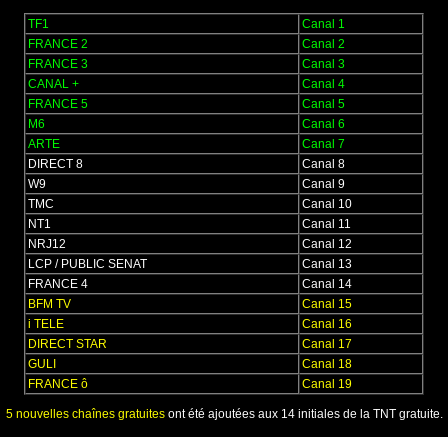
TF1
Canal 1
FRANCE 2
Canal 2
FRANCE 3
Canal 3
CANAL +
Canal 4
FRANCE 5
Canal 5
M6
Canal 6
ARTE
Canal 7
DIRECT 8
Canal 8
W9
Canal 9
TMC
Canal 10
NT1
Canal 11
NRJ12
Canal 12
LCP / PUBLIC SENAT
Canal 13
FRANCE 4
Canal 14
BFM TV
Canal 15
i TELE
Canal 16
DIRECT STAR
Canal 17
GULI
Canal 18
FRANCE ô
Canal 19
5 nouvelles chaînes gratuites
ont été ajoutées aux 14 initiales de la TNT gratuite.