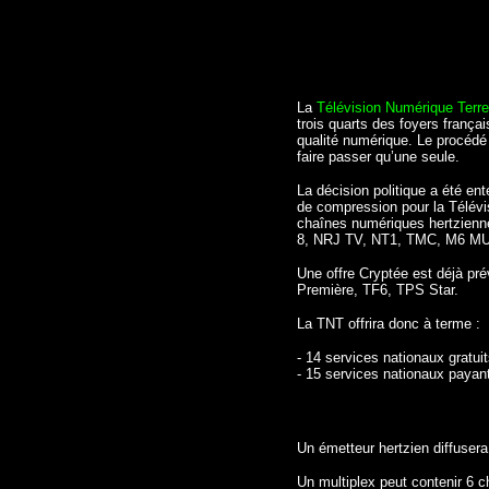
La
Télévision Numérique Terre
trois quarts des foyers françai
qualité numérique. Le procédé 
faire passer qu’une seule.
La décision politique a été en
de compression pour la Télév
chaînes numériques hertzienne
8, NRJ TV, NT1, TMC, M6 MUSIC
Une offre Cryptée est déjà pr
Première, TF6, TPS Star.
La TNT offrira donc à terme :
- 14 services nationaux gratuit
- 15 services nationaux payan
Un émetteur hertzien diffuser
Un multiplex peut contenir 6