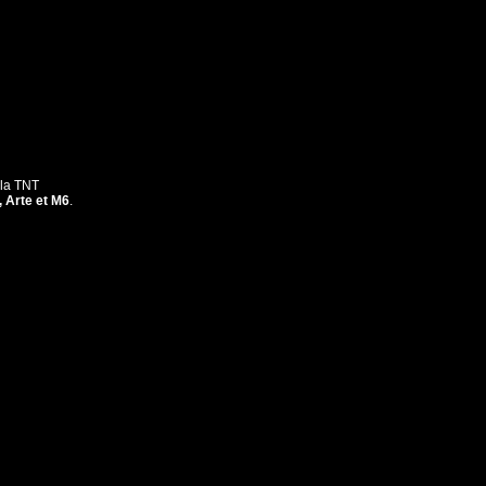
 la TNT
, Arte et M6
.