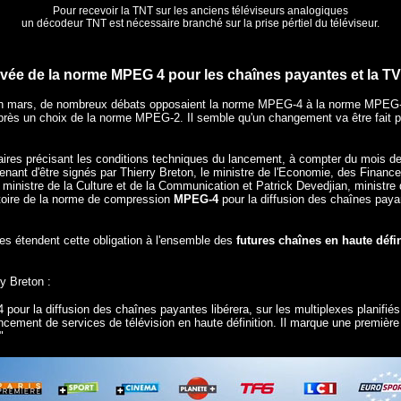
Pour recevoir la TNT sur les anciens téléviseurs analogiques
un décodeur TNT est nécessaire branché sur la prise pértiel du téléviseur.
ivée de la norme MPEG 4 pour les chaînes payantes et la T
en mars, de nombreux débats opposaient la norme MPEG-4 à la norme MPEG-2
près un choix de la norme MPEG-2. Il semble qu'un changement va être fait p
aires précisant les conditions techniques du lancement, à compter du mois 
ant d'être signés par Thierry Breton, le ministre de l'Economie, des Finances 
nistre de la Culture et de la Communication et Patrick Devedjian, ministre d
gatoire de la norme de compression
MPEG-4
pour la diffusion des chaînes pay
s étendent cette obligation à l'ensemble des
futures chaînes en haute défin
y Breton :
our la diffusion des chaînes payantes libérera, sur les multiplexes planifié
cement de services de télévision en haute définition. Il marque une première é
"