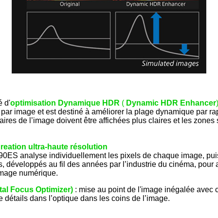
é d'
optimisation Dynamique HDR
(
Dynamic HDR Enhancer
ar image et est destiné à améliorer la plage dynamique par rap
aires de l’image doivent être affichées plus claires et les zone
reation ultra-haute résolution
ES analyse individuellement les pixels de chaque image, puis 
 développés au fil des années par l’industrie du cinéma, pour a
’image numérique.
tal Focus Optimizer)
: mise au point de l'image inégalée avec
 détails dans l’optique dans les coins de l’image.