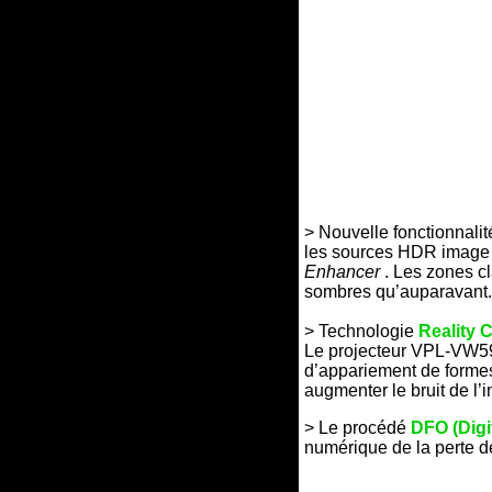
> Nouvelle fonctionnalit
les sources HDR image p
Enhancer
. Les zones cl
sombres qu’auparavant.
> Technologie
Reality C
Le projecteur VPL-VW590
d’appariement de formes,
augmenter le bruit de l
> Le procédé
DFO (Digi
numérique de la perte de