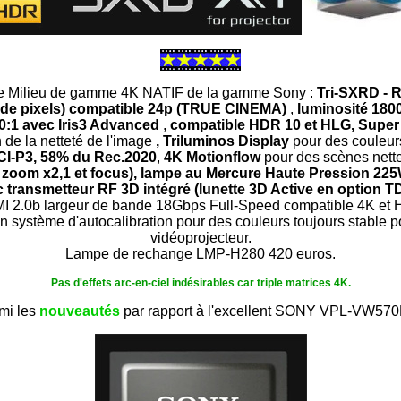
xe Milieu de gamme 4K NATIF de la gamme Sony :
Tri-SXRD - R
ns de pixels) compatible 24p (TRUE CINEMA)
,
luminosité
180
:1 avec Iris3 Advanced
,
compatible HDR 10 et HLG, Super 
 de la netteté de l'image
, Triluminos Display
pour des couleur
CI-P3, 58% du Rec.2020
,
4K Motionflow
pour des scènes nette
, zoom x2,1 et focus),
lampe au Mercure Haute Pression 22
c
transmetteur RF 3D intégré
(lunette 3D Active en option T
MI 2.0b largeur de bande 18Gbps Full-Speed compatible 4K et
n système d'autocalibration pour des couleurs toujours stable po
vidéoprojecteur.
Lampe de rechange LMP-H280 420 euros.
Pas d'effets arc-en-ciel indésirables car triple matrices 4K.
mi les
nouveautés
par rapport à l'excellent SONY VPL-VW570