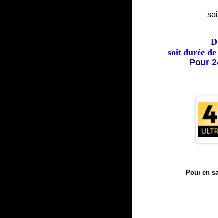
soi
D
soit durée de
Pour 2
Pour en sa