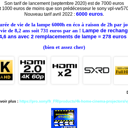
Son tarif de lancement (septembre 2020) est de
7000 euros
t 1000 euros de moins que son prédécesseur le sony vpl-vw57
6000 euros
Nouveau tarif avril 2022 :
.
urée de vie de la lampe 6000h en éco à raison de 2h par jo
 vie de 8,2 ans soit 731 euros par an !
Lampe de rechange
4,6 ans avec
2
remplacements de lampe =
278 e
uros 
(bien et assez cher)
voir plus :
https://pro.sony/fr_FR/products/4k-home-cinema-projectors/