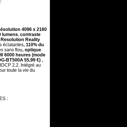
ésolution 4096 x 2160
0 lumens
,
contraste
Resolution Reality
s éclatantes
,
110% du
s sans flou
, optique
5W
6000 heures
(mode
DG-BT500A 55,99 €) ,
 HDCP 2.2.
Intégré au
ur toute la vie du
ES :