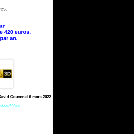
0es.
ur
 420 euros.
par an.
David Gouvenel 6 mars 2022
vpl-vw590es