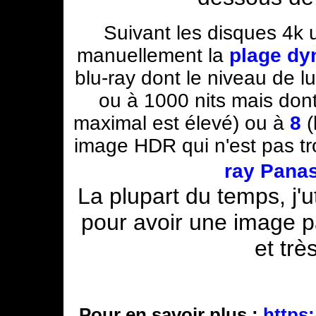
Suivant les disques 4k u
manuellement la
plage dy
blu-ray
dont le niveau de l
ou à 1000 nits mais don
maximal est élevé) ou à
8
(
image HDR qui n'est pas 
ray Pana
La plupart du temps, j'u
pour avoir une image pa
et trè
Pour en savoir plus :
https: