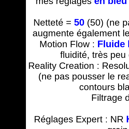
en bleu
mes réglages
50
Netteté =
(50) (ne p
augmente également le 
Fluide
Motion Flow :
fluidité, très peu
Reality Creation : Resol
(ne pas pousser le rea
contours bl
Filtrage 
Réglages Expert : NR