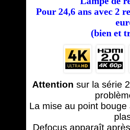
Lampe de re
Pour 24,6 ans avec 2 
eur
(bien et 
Attention
sur la série
problèm
La mise au point bouge a
pla
Defocus apparaît aprè