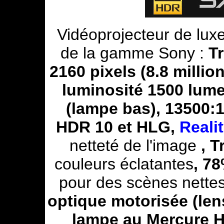
Vidéoprojecteur de lu
de la gamme Sony :
T
2160 pixels (8.8 millio
luminosité
1500 lum
(lampe bas), 13500:1
HDR 10 et HLG,
Reali
netteté de l'image
, 
couleurs éclatantes
, 7
pour des scènes nettes
optique motorisée (lens
lampe au Mercure 