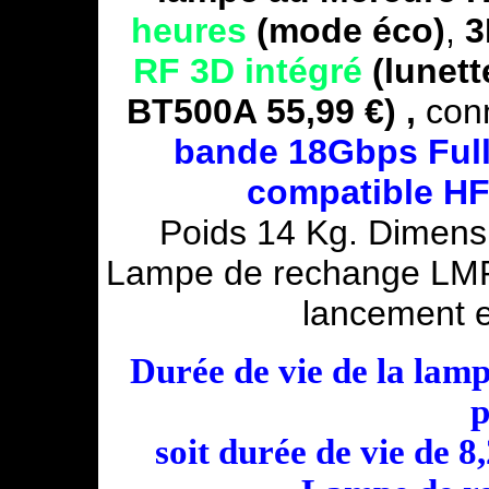
heures
(mode éco)
,
3
RF 3D intégré
(lunett
BT500A 55,99 €) ,
conn
bande 18Gbps Ful
compatible H
Poids 14 Kg. Dimens
Lampe de rechange LMP-
lancement 
Durée de vie de la lamp
p
soit durée de vie de 8