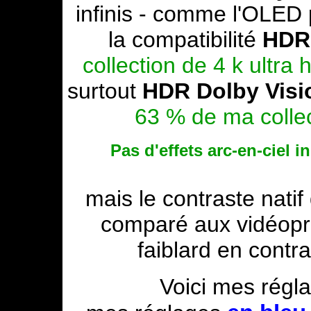
infinis - comme l'OLED p
la compatibilité
HDR
collection de 4 k ultra
surtout
HDR Dolby Visi
63 % de ma colle
Pas d'effets arc-en-ciel i
mais le contraste natif
comparé aux vidéop
faiblard en contr
Voici mes régl