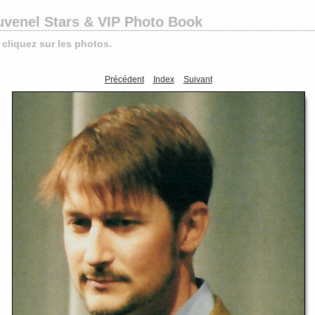
venel Stars & VIP Photo Book
 cliquez sur les photos.
Précédent
Index
Suivant