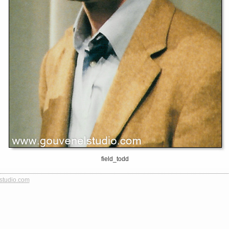
field_todd
studio.com