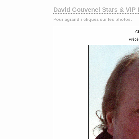
David Gouvenel Stars & VIP
Pour agrandir cliquez sur les photos.
G
Précé